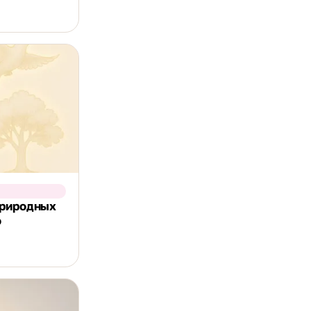
природных
о