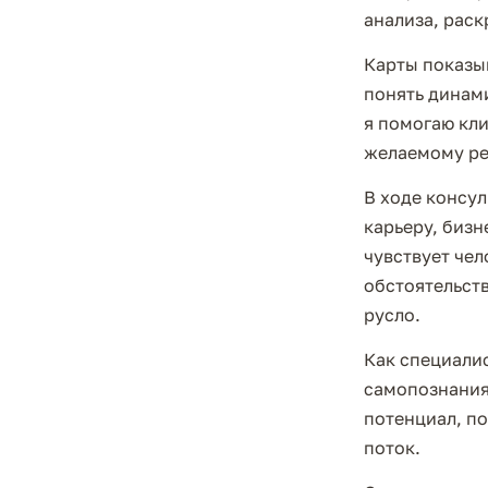
анализа, рас
Карты показы
понять динами
я помогаю кли
желаемому ре
В ходе консу
карьеру, бизн
чувствует чел
обстоятельств
русло.
Как специалис
самопознания
потенциал, по
поток.