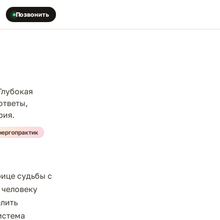
Позвонить
Глубокая
ответы,
рия.
нергопрактик
рице судьбы с
 человеку
елить
система