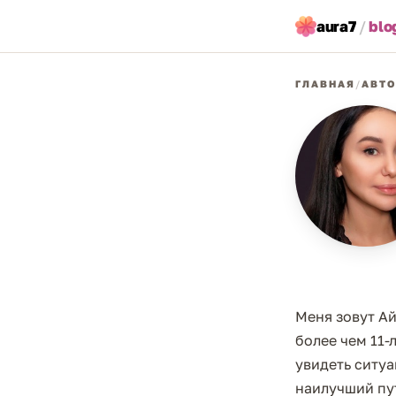
aura7
/
blo
ГЛАВНАЯ
/
АВТ
Меня зовут Ай
более чем 11-
увидеть ситу
наилучший пут