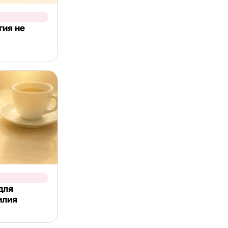
гия не
для
илия