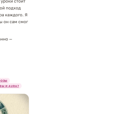
 уроки стоит
Мой подход
ра каждого. Я
ы он сам смог
анно —
НОЗЫ
ВЫ И AURA7