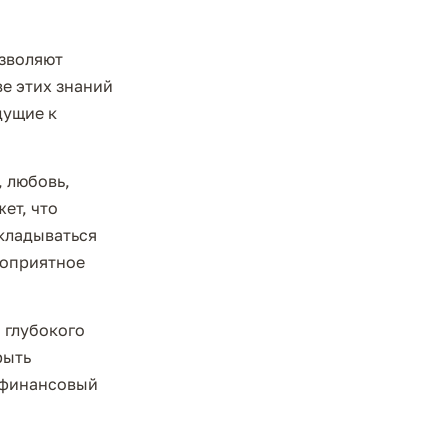
озволяют
е этих знаний
дущие к
 любовь,
ет, что
складываться
гоприятное
 глубокого
рыть
ь финансовый