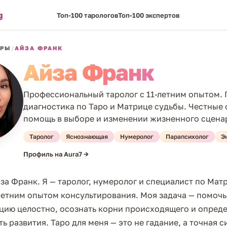
g
Топ-100 тарологов
Топ-100 экспертов
ОРЫ
/
АЙЗА ФРАНК
Айза Франк
Профессиональный таролог с 11-летним опытом. 
диагностика по Таро и Матрице судьбы. Честные 
помощь в выборе и изменении жизненного сцена
Таролог
Яснознающая
Нумеролог
Парапсихолог
Э
Профиль на Aura7 →
за Франк. Я — таролог, нумеролог и специалист по Мат
летним опытом консультирования. Моя задача — помочь
ацию целостно, осознать корни происходящего и опред
ь развития. Таро для меня — это не гадание, а точная 