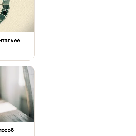
итать её
пособ