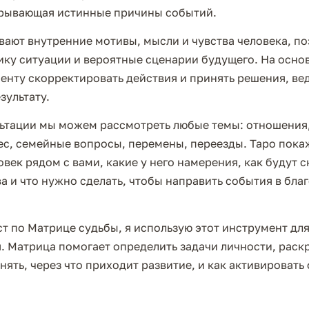
крывающая истинные причины событий.
вают внутренние мотивы, мысли и чувства человека, п
ку ситуации и вероятные сценарии будущего. На основ
енту скорректировать действия и принять решения, ве
зультату.
льтации мы можем рассмотреть любые темы: отношения,
ес, семейные вопросы, перемены, переезды. Таро покаж
овек рядом с вами, какие у него намерения, как будут 
а и что нужно сделать, чтобы направить события в бла
т по Матрице судьбы, я использую этот инструмент для
. Матрица помогает определить задачи личности, раск
нять, через что приходит развитие, и как активироват