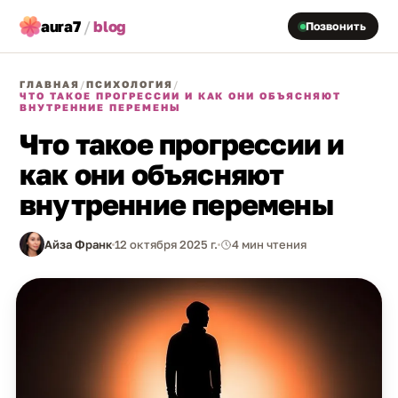
aura7
/
blog
Позвонить
ГЛАВНАЯ
/
ПСИХОЛОГИЯ
/
ЧТО ТАКОЕ ПРОГРЕССИИ И КАК ОНИ ОБЪЯСНЯЮТ
ВНУТРЕННИЕ ПЕРЕМЕНЫ
Что такое прогрессии и
как они объясняют
внутренние перемены
Айза Франк
12 октября 2025 г.
4 мин чтения