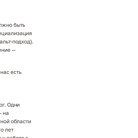
лжно быть
пециализация
альт-подход).
ение —
 нас есть
ог. Одни
— на
тной области
о лет
к работе с