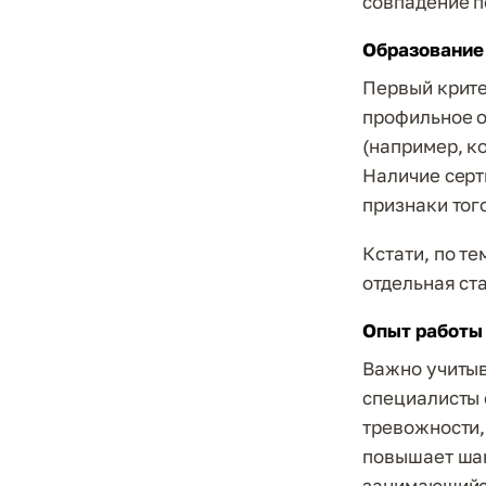
совпадение п
Образование
Первый крите
профильное о
(например, к
Наличие серт
признаки тог
Кстати, по те
отдельная ста
Опыт работы
Важно учитыв
специалисты 
тревожности,
повышает шан
занимающийся