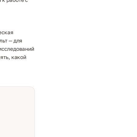
еская
льт — для
 исследований
ять, какой