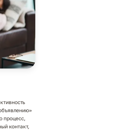
ективность
 объявлению»
о процесс,
ный контакт,