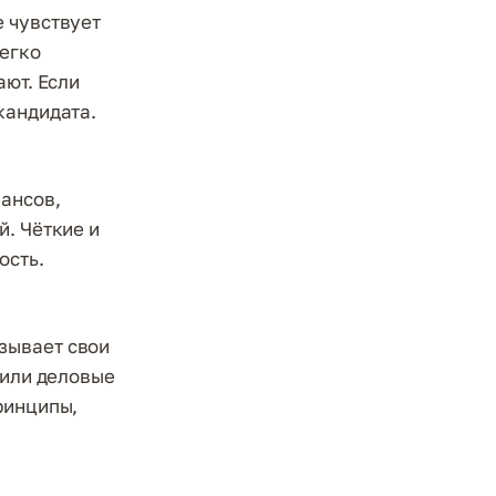
е чувствует
легко
ают. Если
кандидата.
ансов,
й. Чёткие и
ость.
зывает свои
 или деловые
ринципы,