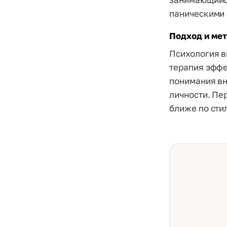
паническими 
Подход и ме
Психология в
терапия эффе
понимания вн
личности. Пе
ближе по сти