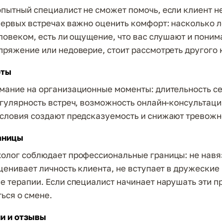
пытный специалист не сможет помочь, если клиент н
первых встречах важно оценить комфорт: насколько 
еловеком, есть ли ощущение, что вас слушают и поним
пряжение или недоверие, стоит рассмотреть другого 
оты
мание на организационные моменты: длительность се
егулярность встреч, возможность онлайн-консультаци
словия создают предсказуемость и снижают тревожн
аницы
олог соблюдает профессиональные границы: не навя
оценивает личность клиента, не вступает в дружеские
е терапии. Если специалист начинает нарушать эти п
ься о смене.
и и отзывы