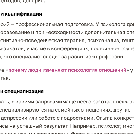
одходов, доверие.
 и квалификация
рий — профессиональная подготовка. У психолога до
бразование и при необходимости дополнительная с
огнитивно-поведенческая терапия, психоанализ, гешт
ификатов, участие в конференциях, постоянное обуч
о, что специалист следит за развитием профессии.
ме «
почему люди изменяют психология отношений
» у
тья.
 и специализация
ать, с какими запросами чаще всего работает психол
специализируются на семейных отношениях, другие 
 депрессии или работе с подростками. Опыт в конкре
сы на успешный результат. Например, психолог, мног
 кризисными состояниями, будет лучше подготовлен 