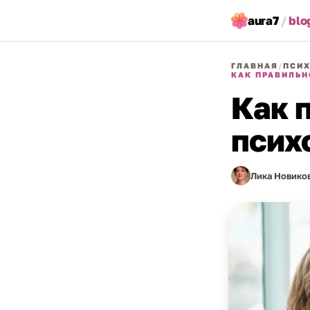
aura7
/
blo
ГЛАВНАЯ
/
ПСИХ
КАК ПРАВИЛЬН
Как 
псих
Лика Новико