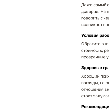
Даже самый о
доверия. На 
говорить с ч
возникает на
Условия раб
Обратите вни
стоимость, р
прозрачные у
Здоровые гр
Хороший псих
взгляды, не 
отношения вн
стоит задумат
Рекомендаци