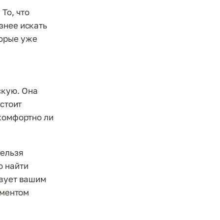
То, что
знее искать
торые уже
скую. Она
 стоит
 комфортно ли
Нельзя
о найти
твует вашим
ументом