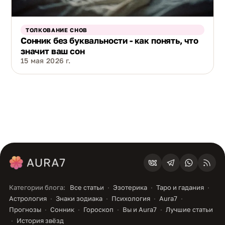
ТОЛКОВАНИЕ СНОВ
Сонник без буквальности - как понять, что
значит ваш сон
15 мая 2026 г.
Категории блога:
Все статьи
Эзотерика
Таро и гадания
Астрология
Знаки зодиака
Психология
Aura7
Прогнозы
Сонник
Гороскоп
Вы и Aura7
Лучшие статьи
История звёзд