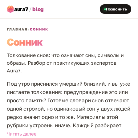
aura7
/
blog
Позвонить
ГЛАВНАЯ
/
СОННИК
Сонник
Толкование снов: что означают сны, символы и
образы. Разбор от практикующих экспертов
Aura7.
Под утро приснился умерший близкий, и вы уже
листаете толкования: предупреждение это или
просто память? Готовые словари снов отвечают
одной строкой, но одинаковый сон у двух людей
редко значит одно и то же. Материалы этой
рубрики устроены иначе. Каждый разбирает
символ через контекст: что происходило во сне,
Читать далее