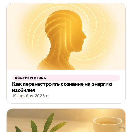
Когда полезен разбор с
экспертом
Когда самостоятельные практики буксуют.
Скажем, вы месяц делаете упражнения, а
опустошение возвращается после одних и тех
же встреч. Специалист по биоэнергетике
задаёт вопросы, помогает увидеть
закономерность и подобрать практику под вашу
ситуацию. Найти такого собеседника можно в
БИОЭНЕРГЕТИКА
каталоге экспертов Aura7
: консультация даёт
Как перенастроить сознание на энергию
взгляд со стороны, а что делать дальше —
изобилия
19 ноября 2025 г.
решаете вы.
Частые вопросы