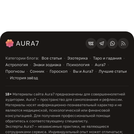
разных источниках противоречат друг другу.
Эзотерик расспросит о вашей ситуации,
объяснит традицию, из которой пришёл символ,
и поможет сузить выбор до одного-двух
вариантов. Обсудить подбор можно со
специалистом из
каталога экспертов Aura7
:
консультация помогает разобраться в
Категории блога:
Все статьи
Эзотерика
Таро и гадания
символике, а решение всегда остаётся за вами.
Астрология
Знаки зодиака
Психология
Aura7
Прогнозы
Сонник
Гороскоп
Вы и Aura7
Лучшие статьи
История звёзд
Частые вопросы
18+
Материалы сайта Aura7 предназначены для совершеннолетней
Оберег обязательно должны дарить или можно
аудитории. Aura7 — пространство для самопознания и рефлексии.
купить самому?
Можно и самому: поверье
Материалы носят информационно-познавательный характер и не
являются медицинской, психологической или финансовой
«только в подарок» касается лишь части
консультацией. Для получения профессиональной помощи
традиций. Осознанно выбранная для себя вещь
обратитесь к соответствующему специалисту.
Эксперты Aura7 — независимые практики, не являющиеся
ничем не хуже подаренной.
сотрудниками сервиса. Индивидуальный опыт может отличаться;