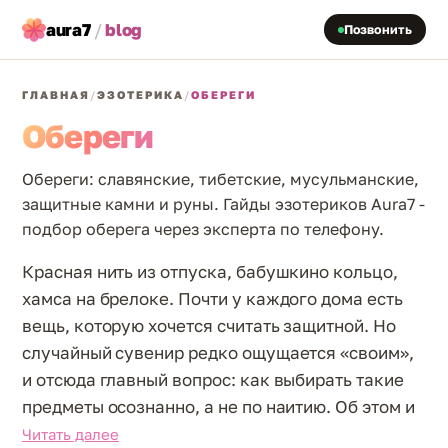
aura7
/
blog
Позвонить
ГЛАВНАЯ
/
ЭЗОТЕРИКА
/
ОБЕРЕГИ
Обереги
Обереги: славянские, тибетские, мусульманские,
защитные камни и руны. Гайды эзотериков Aura7 -
подбор оберега через эксперта по телефону.
Красная нить из отпуска, бабушкино кольцо,
хамса на брелоке. Почти у каждого дома есть
вещь, которую хочется считать защитной. Но
случайный сувенир редко ощущается «своим»,
и отсюда главный вопрос: как выбирать такие
предметы осознанно, а не по наитию. Об этом и
пишем: откуда пришли символы, как подобрать
Читать далее