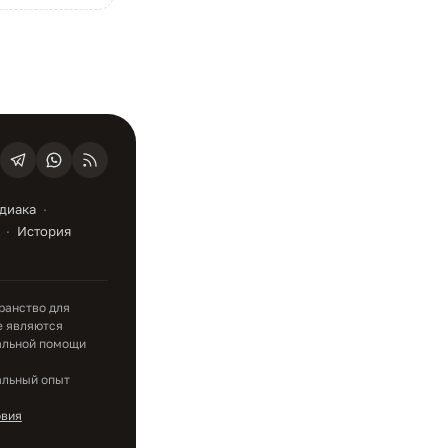
одиака
История
ранство для
е являются
альной помощи
альный опыт
овия