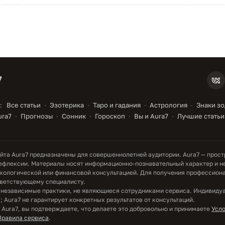
:
Все статьи
Эзотерика
Таро и гадания
Астрология
Знаки з
ura7
Прогнозы
Сонник
Гороскоп
Вы и Aura7
Лучшие статьи
та Aura7 предназначены для совершеннолетней аудитории. Aura7 — прост
ефлексии. Материалы носят информационно-познавательный характер и н
хологической или финансовой консультацией. Для получения профессион
тветствующему специалисту.
 независимые практики, не являющиеся сотрудниками сервиса. Индивиду
; Aura7 не гарантирует конкретных результатов от консультаций.
 Aura7, вы подтверждаете, что делаете это добровольно и принимаете
Усл
Правила сервиса
.