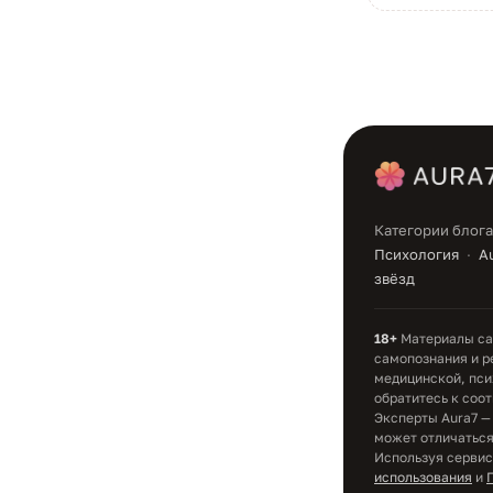
Категории блога
Психология
A
звёзд
18+
Материалы сай
самопознания и р
медицинской, пси
обратитесь к соо
Эксперты Aura7 —
может отличаться
Используя сервис
использования
и