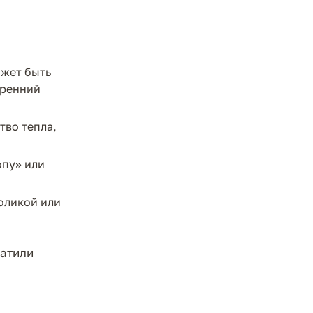
ожет быть
тренний
тво тепла,
опу» или
оликой или
ратили