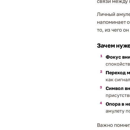
связи между 
Личный амуле
напоминает о
то, из чего он
Зачем нуже
Фокус вн
спокойств
Переход м
как сигна
Символ вн
присутстви
Опора в н
амулету п
Важно помнит