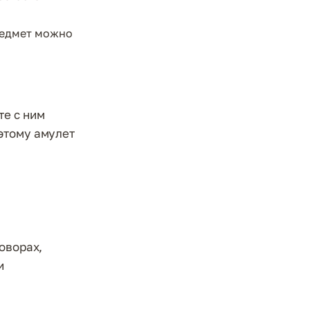
редмет можно
те с ним
этому амулет
оворах,
и