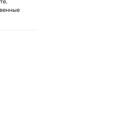
те.
твенные