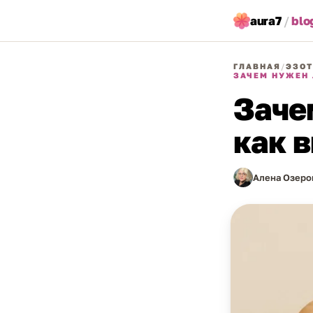
aura7
/
blo
ГЛАВНАЯ
/
ЭЗОТ
ЗАЧЕМ НУЖЕН 
Заче
как 
Алена Озеро