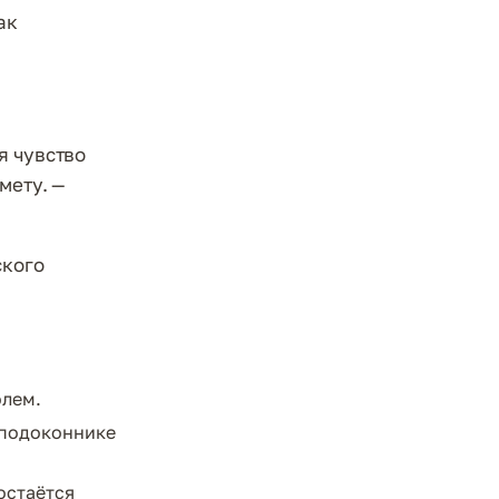
ак
я чувство
мету. —
ского
олем.
 подоконнике
остаётся