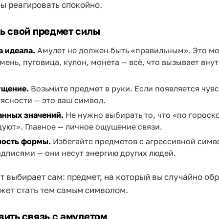
бы реагировать спокойно.
ь свой предмет силы
а идеала.
Амулет не должен быть «правильным». Это м
амень, пуговица, кулон, монета — всё, что вызывает вну
ущение.
Возьмите предмет в руки. Если появляется чувс
 ясности — это ваш символ.
анных значений.
Не нужно выбирать то, что «по гороск
уют». Главное — личное ощущение связи.
ность формы.
Избегайте предметов с агрессивной симв
дписями — они несут энергию других людей.
т выбирает сам: предмет, на который вы случайно об
жет стать тем самым символом.
вить связь с амулетом