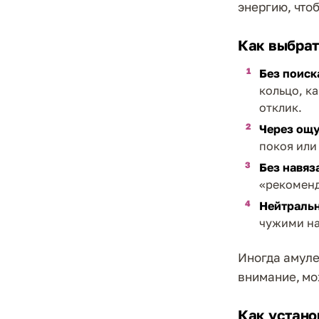
энергию, что
Как выбрат
Без поиск
кольцо, к
отклик.
Через ощ
покоя или
Без навяз
«рекоменд
Нейтраль
чужими на
Иногда амуле
внимание, мо
Как устано