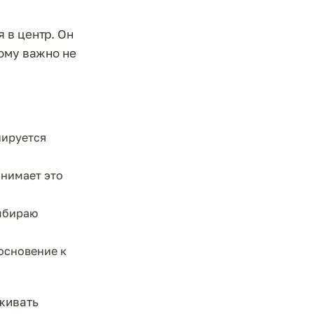
 в центр. Он
тому важно не
иируется
инимает это
ыбираю
основение к
рживать