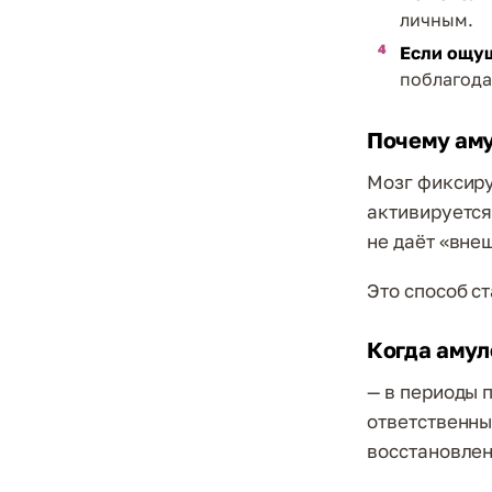
личным.
Если ощущ
поблагода
Почему аму
Мозг фиксиру
активируется
не даёт «вне
Это способ с
Когда амул
— в периоды 
ответственны
восстановлен