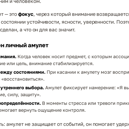
ним и человеком.
т — это
фокус
, через который внимание возвращается
 состоянии устойчивости, ясности, уверенности. Поэ
 сделан, а что он для вас значит.
н личный амулет
имания.
Когда человек носит предмет, с которым ассоц
ие или цель, внимание стабилизируется.
ежду состояниями.
При касании к амулету мозг воспр
л «восстановиться».
утреннего выбора.
Амулет фиксирует намерение: «Я в
е, силу, защиту».
еопределённости.
В моменты стресса или тревоги прик
омогает вернуть ощущение контроля.
ь: амулет не защищает от событий, он помогает уде