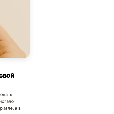
свой
ровать
омогало
риале, а в