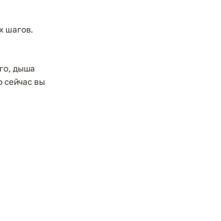
х шагов.
го, дыша
о сейчас вы