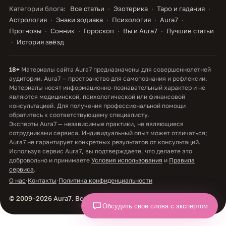
Категории блога:
Все статьи
Эзотерика
Таро и гадания
Астрология
Знаки зодиака
Психология
Aura7
Прогнозы
Сонник
Гороскоп
Вы и Aura7
Лучшие статьи
История звёзд
18+
Материалы сайта Aura7 предназначены для совершеннолетней
аудитории. Aura7 — пространство для самопознания и рефлексии.
Материалы носят информационно-познавательный характер и не
являются медицинской, психологической или финансовой
консультацией. Для получения профессиональной помощи
обратитесь к соответствующему специалисту.
Эксперты Aura7 — независимые практики, не являющиеся
сотрудниками сервиса. Индивидуальный опыт может отличаться;
Aura7 не гарантирует конкретных результатов от консультаций.
Используя сервис Aura7, вы подтверждаете, что делаете это
добровольно и принимаете
Условия использования
и
Правила
сервиса
.
О нас
·
Контакты
·
Политика конфиденциальности
© 2009–2026 Aura7. Все права защищены.
Обсудить свои слова с экспертом