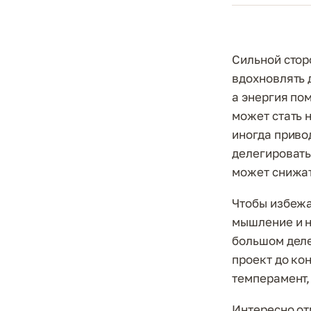
Сильной стор
вдохновлять 
а энергия по
может стать н
иногда приво
делегировать
может снижат
Чтобы избежа
мышление и н
большом деле
проект до ко
темперамент,
Интересно от