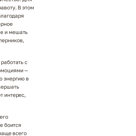
авоту. В этом
 благодаря
ерное
е и мешать
оперников,
 работать с
 эмоциями —
ю энергию в
вершать
т интерес,
его
не боится
 чаще всего