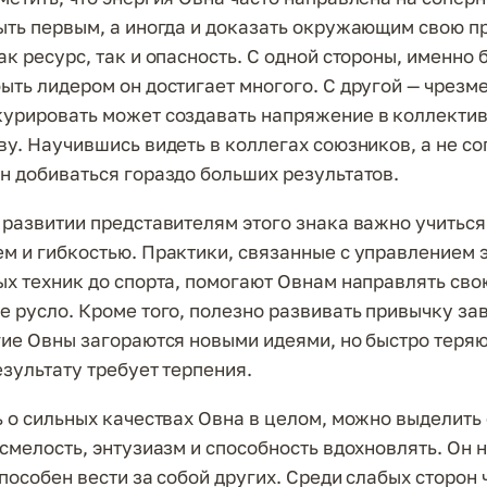
ыть первым, а иногда и доказать окружающим свою пр
ак ресурс, так и опасность. С одной стороны, именно
ыть лидером он достигает многого. С другой — чрезм
урировать может создавать напряжение в коллектив
ву. Научившись видеть в коллегах союзников, а не с
н добиваться гораздо больших результатов.
 развитии представителям этого знака важно учиться
м и гибкостью. Практики, связанные с управлением
ых техник до спорта, помогают Овнам направлять сво
е русло. Кроме того, полезно развивать привычку за
гие Овны загораются новыми идеями, но быстро теряю
езультату требует терпения.
ь о сильных качествах Овна в целом, можно выделить 
 смелость, энтузиазм и способность вдохновлять. Он 
способен вести за собой других. Среди слабых сторон