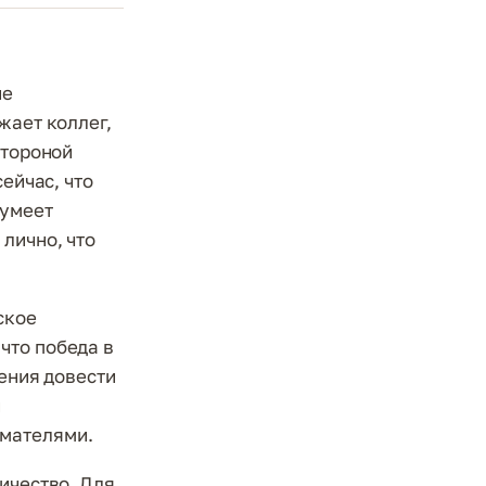
ие
жает коллег,
стороной
ейчас, что
 умеет
лично, что
ское
что победа в
мения довести
й
имателями.
ичество. Для