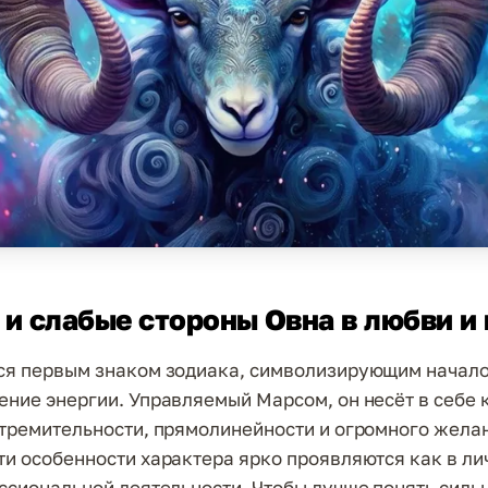
и слабые стороны Овна в любви и
ся первым знаком зодиака, символизирующим начало
ение энергии. Управляемый Марсом, он несёт в себе 
стремительности, прямолинейности и огромного жела
ти особенности характера ярко проявляются как в ли
ессиональной деятельности. Чтобы лучше понять силь