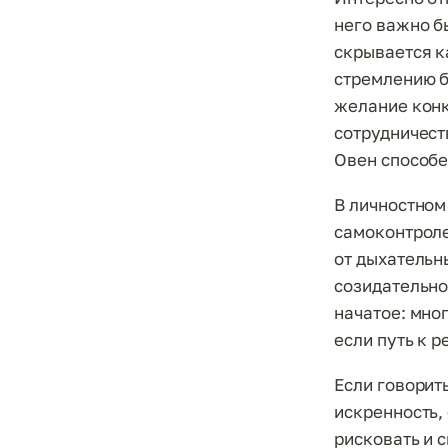
него важно б
скрывается к
стремлению б
желание конк
сотрудничест
Овен способе
В личностном
самоконтроле
от дыхательн
созидательно
начатое: мно
если путь к р
Если говорит
искренность,
рисковать и 