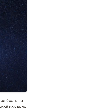
ся брать на
обой команду.