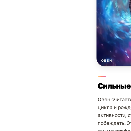
ОВЕН
Сильные 
Овен считает
цикла и рожд
активности, 
побеждать. Э
так и в проф