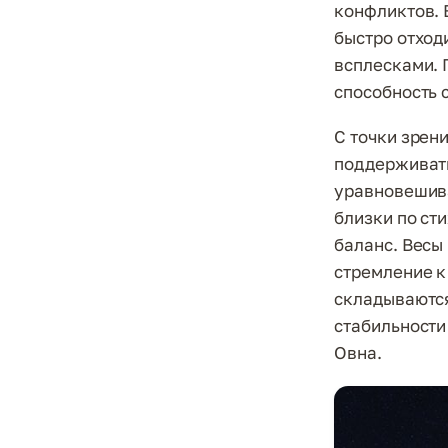
конфликтов. 
быстро отход
всплесками. 
способность 
С точки зрен
поддерживать
уравновешива
близки по ст
баланс. Весы
стремление к
складываются
стабильности
Овна.