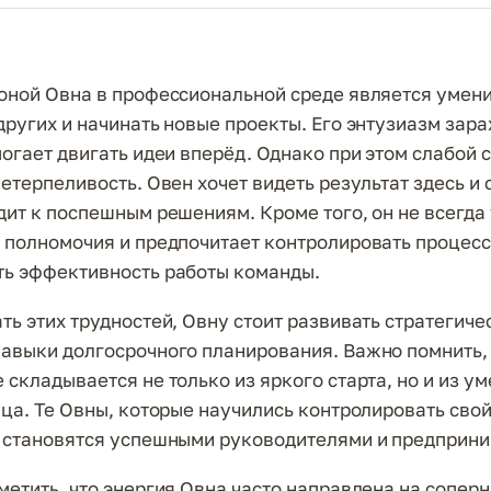
оной Овна в профессиональной среде является умен
других и начинать новые проекты. Его энтузиазм зара
могает двигать идеи вперёд. Однако при этом слабой 
етерпеливость. Овен хочет видеть результат здесь и с
дит к поспешным решениям. Кроме того, он не всегда
 полномочия и предпочитает контролировать процесс 
ь эффективность работы команды.
ть этих трудностей, Овну стоит развивать стратегиче
авыки долгосрочного планирования. Важно помнить, 
 складывается не только из яркого старта, но и из у
нца. Те Овны, которые научились контролировать сво
 становятся успешными руководителями и предприн
метить, что энергия Овна часто направлена на соперн