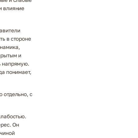
и влияние
тавители
ть в стороне
инамика,
крытым и
ь напрямую.
да понимает,
 отдельно, с
слабостью.
рес. Он
ичиной