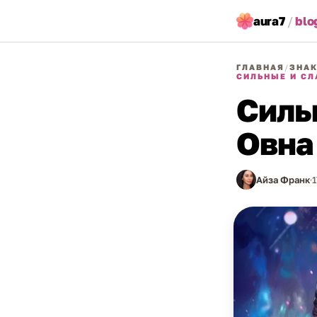
aura7
/
blo
ГЛАВНАЯ
/
ЗНАК
СИЛЬНЫЕ И СЛ
Силь
Овна
Айза Франк
1