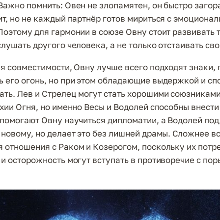
Важно помнить: Овен не злопамятен, он быстро загор
ит, но не каждый партнёр готов мириться с эмоциона
Поэтому для гармонии в союзе Овну стоит развивать 
слушать другого человека, а не только отстаивать сво
ия совместимости, Овну лучше всего подходят знаки, 
 его огонь, но при этом обладающие выдержкой и сп
ть. Лев и Стрелец могут стать хорошими союзниками
ихии Огня, но именно Весы и Водолей способны внест
 помогают Овну научиться дипломатии, а Водолей по
 новому, но делает это без лишней драмы. Сложнее в
 отношения с Раком и Козерогом, поскольку их потре
 и осторожность могут вступать в противоречие с по