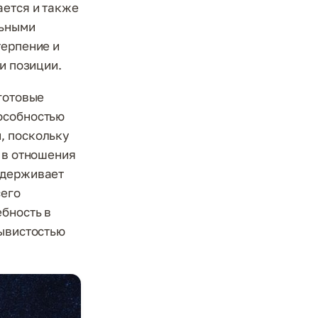
ается и также
льными
терпение и
и позиции.
готовые
особностью
, поскольку
и в отношения
ддерживает
сего
бность в
рывистостью