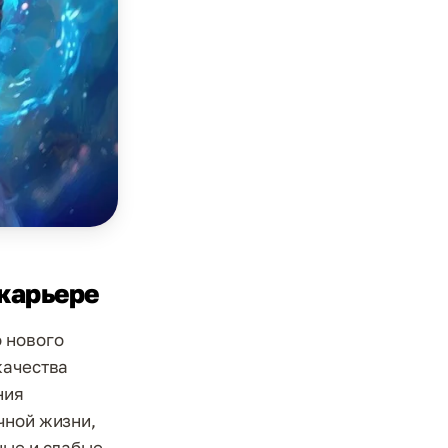
 карьере
 нового
качества
ния
чной жизни,
ные и слабые