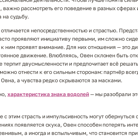
, важно рассмотреть его поведение в разных сферах 
 на судьбу.
 отличается непосредственностью и страстью. Предс
часто проявляют инициативу первыми, им сложно сиде
а к ним проявят внимание. Для них отношения — это д
тоянное движение. Влюбляясь, Овен склонен быть от
не терпит двусмысленности и предпочитает всё решат
 можно отнести к его сильным сторонам: партнёр всег
т Овна, а чувства редко скрываются за масками.
но,
характеристика знака водолей
— мы разобрали это
е с этим страсть и импульсивность могут обернуться 
ениях появляется скука, Овен способен потерять инте
евнивым, а иногда и вспыльчивым, что становится пр