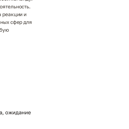
оятельность.
а реакции и
чных сфер для
юбую
ка, ожидание