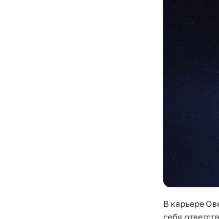
В карьере Ов
себя ответств