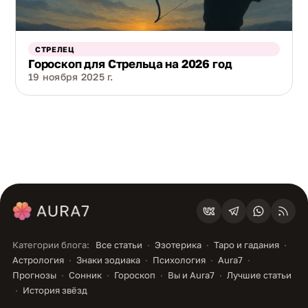
СТРЕЛЕЦ
Гороскоп для Стрельца на 2026 год
19 ноября 2025 г.
Категории блога:
Все статьи
Эзотерика
Таро и гадания
Астрология
Знаки зодиака
Психология
Aura7
Прогнозы
Сонник
Гороскоп
Вы и Aura7
Лучшие статьи
История звёзд