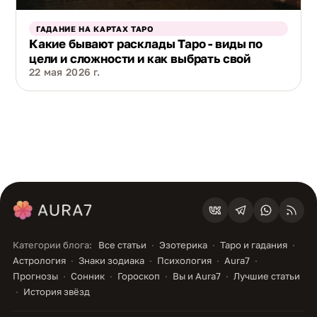
ГАДАНИЕ НА КАРТАХ ТАРО
Какие бывают расклады Таро - виды по
цели и сложности и как выбрать свой
22 мая 2026 г.
Категории блога:
Все статьи
Эзотерика
Таро и гадания
Астрология
Знаки зодиака
Психология
Aura7
Прогнозы
Сонник
Гороскоп
Вы и Aura7
Лучшие статьи
История звёзд