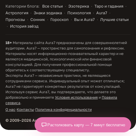
Категории блога:
Все статьи
Эзотерика
Таро и гадания
Астрология
Знаки зодиака
Психология
Aura7
Прогнозы
Сонник
Гороскоп
Вы и Aura7
Лучшие статьи
История звёзд
18+
Материалы сайта Aura7 предназначены для совершеннолетней
аудитории. Aura7 — пространство для самопознания и рефлексии.
Материалы носят информационно-познавательный характер и не
являются медицинской, психологической или финансовой
консультацией. Для получения профессиональной помощи
обратитесь к соответствующему специалисту.
Эксперты Aura7 — независимые практики, не являющиеся
сотрудниками сервиса. Индивидуальный опыт может отличаться;
Aura7 не гарантирует конкретных результатов от консультаций.
Используя сервис Aura7, вы подтверждаете, что делаете это
добровольно и принимаете
Условия использования
и
Правила
сервиса
.
О нас
·
Контакты
·
Политика конфиденциальности
© 2009–2026 Aura7. Все права защищены.
Растолковать карту — 7 минут бесплатно