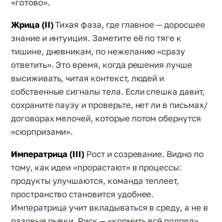
«готово».
Жрица (II)
Тихая фаза, где главное — доросшее
знание и интуиция. Заметите её по тягe к
тишине, дневникам, по нежеланию «сразу
ответить». Это время, когда решения лучше
высиживать, читая контекст, людей и
собственные сигналы тела. Если спешка давит,
сохраните паузу и проверьте, нет ли в письмах/
договорах мелочей, которые потом обернутся
«сюрпризами».
Императрица (III)
Рост и созревание. Видно по
тому, как идеи «прорастают» в процессы:
продукты улучшаются, команда теплеет,
пространство становится удобнее.
Императрица учит вкладываться в среду, а не в
разовые рывки. Риск — «кормить всё подряд».