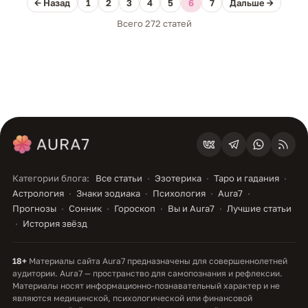
← Назад
1
2
3
4
5
6
7
Дальше →
Всего 272 статей
Категории блога:
Все статьи
Эзотерика
Таро и гадания
Астрология
Знаки зодиака
Психология
Aura7
Прогнозы
Сонник
Гороскоп
Вы и Aura7
Лучшие статьи
История звёзд
18+
Материалы сайта Aura7 предназначены для совершеннолетней
аудитории. Aura7 — пространство для самопознания и рефлексии.
Материалы носят информационно-познавательный характер и не
являются медицинской, психологической или финансовой