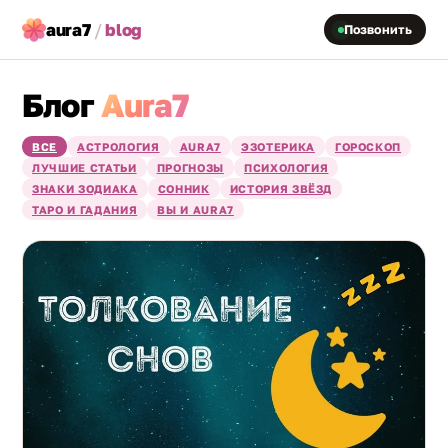
aura7
/
blog
Позвонить
Блог
Aura7
ВСЕ
АСТРОЛОГИЯ
AURA7
ЭЗОТЕРИКА
ГОРОСКОП
ЛУЧШИЕ СТАТЬИ
ПРОГНОЗЫ
ПСИХОЛОГИЯ
ЗНАКИ ЗОДИАКА
СОННИК
ИСТОРИЯ ЗВЁЗД
ТАРО И ГАДАНИЯ
ВЫ И AURA7