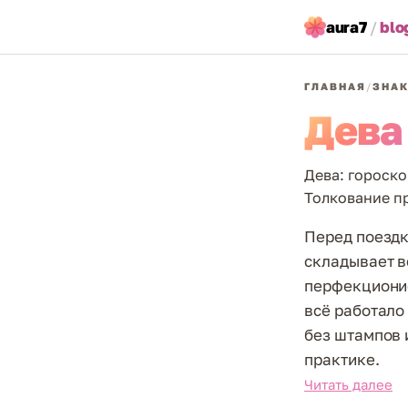
aura7
/
blo
ГЛАВНАЯ
/
ЗНАК
Дева
Дева: гороско
Толкование пр
Перед поездк
складывает в
перфекционис
всё работало
без штампов 
практике.
Читать далее