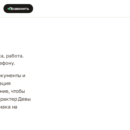
Позвонить
а, работа.
лефону.
окументы и
тация
ние, чтобы
арактер Девы
иака на