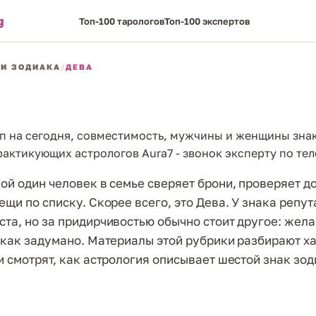
g
Топ-100 тарологов
Топ-100 экспертов
И ЗОДИАКА
/
ДЕВА
п на сегодня, совместимость, мужчины и женщины знак
актикующих астрологов Aura7 - звонок эксперту по те
ой один человек в семье сверяет брони, проверяет д
ещи по списку. Скорее всего, это Дева. У знака репу
та, но за придирчивостью обычно стоит другое: жела
 как задумано. Материалы этой рубрики разбирают х
и смотрят, как астрология описывает шестой знак зод