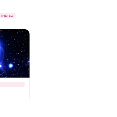
СТРЕЛЕЦ
ака любовь к
ирует
лючевых
лько один
анет сильно
довой прогноз
азумно
сё и не
, а не за