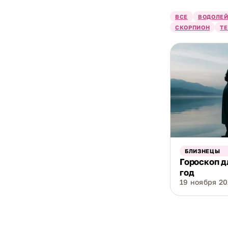
ВСЕ
ВОДОЛЕ
Начать стоит
СКОРПИОН
Т
приписывают 
планов на го
работе и ден
совместимост
Как чита
Спокойно и с
БЛИЗНЕЦЫ
мышления и о
Гороскоп д
Меркурий спо
год
19 ноября 202
разговорчиво
среди Близне
Описания зна
Если портрет 