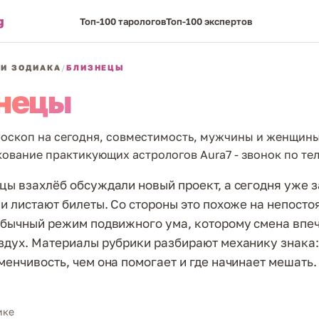
g
Топ-100 тарологов
Топ-100 экспертов
И ЗОДИАКА
/
БЛИЗНЕЦЫ
нецы
роскоп на сегодня, совместимость, мужчины и женщины
ование практикующих астрологов Aura7 - звонок по те
цы взахлёб обсуждали новый проект, а сегодня уже 
 и листают билеты. Со стороны это похоже на непосто
обычный режим подвижного ума, которому смена впе
здух. Материалы рубрики разбирают механику знака:
менчивость, чем она помогает и где начинает мешать.
ике
айдёте в рубрике