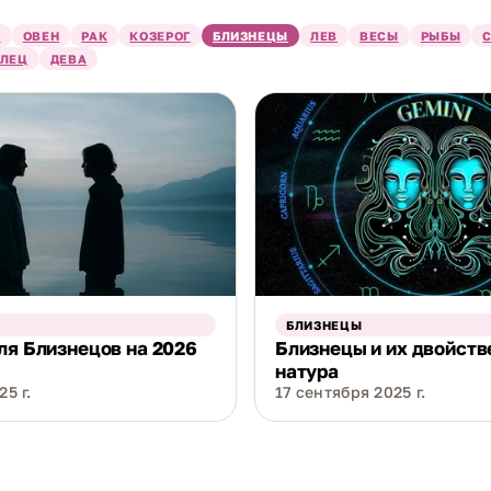
Й
ОВЕН
РАК
КОЗЕРОГ
БЛИЗНЕЦЫ
ЛЕВ
ВЕСЫ
РЫБЫ
 с разбора
двойственной натуры Близнецов
: почему 
ЕЛЕЦ
ДЕВА
поверхностность и что на самом деле стоит за этим я
д есть
гороскоп для Близнецов на 2026 год
с акцентам
ьгах. Дальше рубрика будет пополняться разборами
и, общения и типичных сценариев знака в любви и ка
ть описания знака
 поправкой на всю карту. Солнце в Близнецах задаёт 
БЛИЗНЕЦЫ
бщения, но это лишь один слой личности. Луна, асцен
ля Близнецов на 2026
Близнецы и их двойств
собны заметно поменять картину. Скажем, Луна в Те
натура
5 г.
17 сентября 2025 г.
му знаку неожиданную тягу к покою и стабильности.
цов встречаются молчуны и домоседы, и это не ошибк
ка полезно примерять как гипотезу, а не принимать к
совпал, пользуйтесь им. Если нет, это повод посмотре