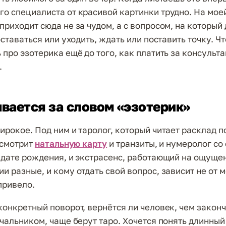
о специалиста от красивой картинки трудно. На мое
приходит сюда не за чудом, а с вопросом, на который
оставаться или уходить, ждать или поставить точку. Ч
про эзотерика ещё до того, как платить за консульта
.
вается за словом «эзотерик»
ирокое. Под ним и таролог, который читает расклад по
 смотрит
натальную карту
и транзиты, и нумеролог со
 дате рождения, и экстрасенс, работающий на ощуще
 разные, и кому отдать свой вопрос, зависит не от м
 привело.
конкретный поворот, вернётся ли человек, чем закон
ачальником, чаще берут таро. Хочется понять длинный 