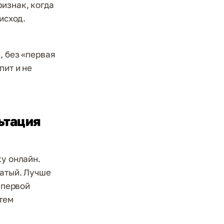
ризнак, когда
исход.
, без «первая
пит и не
ьтация
ку онлайн.
чатый. Лучше
 первой
тем