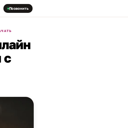
Позвонить
АЧАТЬ
нлайн
 с