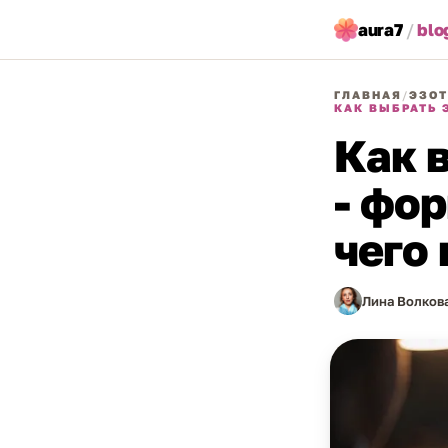
aura7
/
blo
ГЛАВНАЯ
/
ЭЗОТ
КАК ВЫБРАТЬ 
Как 
- фо
чего 
Лина Волков