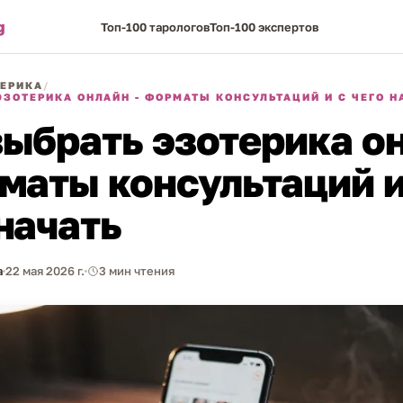
g
Топ-100 тарологов
Топ-100 экспертов
ЕРИКА
/
ЭЗОТЕРИКА ОНЛАЙН - ФОРМАТЫ КОНСУЛЬТАЦИЙ И С ЧЕГО Н
выбрать эзотерика о
рматы консультаций и
начать
а
22 мая 2026 г.
3 мин чтения