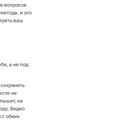
ля вопросов
метода, и это
отреть ваш
бя, а не под
 сохранить
ксте не
лышит, на
оду. Видео
 с обеих