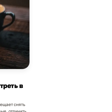
треть в
бещает снять
вые, отличить