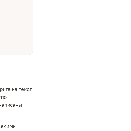
рите на текст.
гло
 написаны
какими