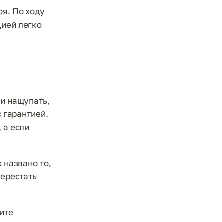
оя. По ходу
цией легко
 и нащупать,
с гарантией.
 а если
 названо то,
перестать
ите