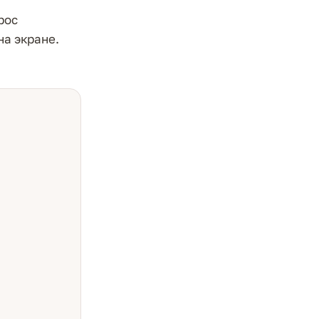
рос
на экране.