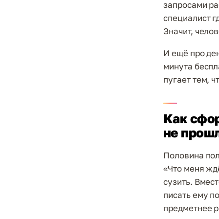
запросами ра
специалист гд
Значит, челов
И ещё про де
минута беспл
пугает тем, ч
Как сфо
не прош
Половина пол
«Что меня жд
сузить. Вмест
писать ему п
предметнее р