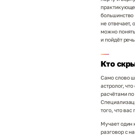
практикующег
большинство 
не отвечает, 
можно понять 
и пойдёт речь
Кто скры
Само слово ш
астролог, что
расчётами по
Специализации
того, что вас
Мучает один 
разговор с н