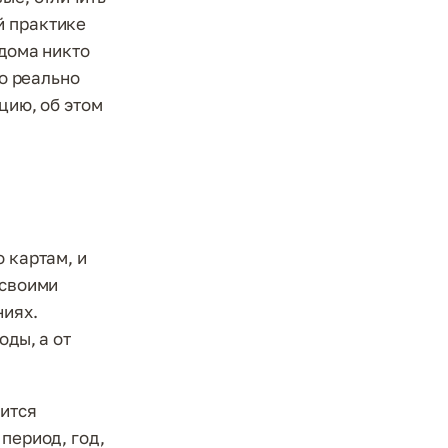
й практике
 дома никто
то реально
цию, об этом
 картам, и
 своими
ниях.
оды, а от
чится
период, год,