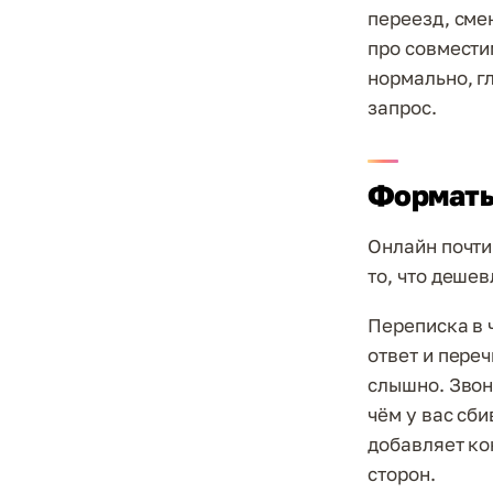
переезд, сме
про совместим
нормально, г
запрос.
Форматы
Онлайн почти 
то, что дешев
Переписка в 
ответ и переч
слышно. Звон
чём у вас сби
добавляет ко
сторон.