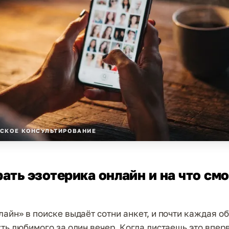
СКОЕ КОНСУЛЬТИРОВАНИЕ
ать эзотерика онлайн и на что смо
лайн» в поиске выдаёт сотни анкет, и почти каждая о
уть любимого за один вечер. Когда листаешь это впер