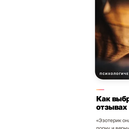
ПСИХОЛОГИЧЕ
Как выбр
отзывах
«Эзотерик он
порчу и верн