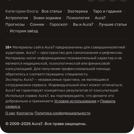
Категории блога:
Все статьи
Эзотерика
Таро и гадания
Астрология
Знаки зодиака
Психология
Aura7
Прогнозы
Сонник
Гороскоп
Вы и Aura7
Лучшие статьи
История звёзд
18+
Материалы сайта Aura7 предназначены для совершеннолетней
аудитории. Aura7 — пространство для самопознания и рефлексии.
Материалы носят информационно-познавательный характер и не
являются медицинской, психологической или финансовой
консультацией. Для получения профессиональной помощи
обратитесь к соответствующему специалисту.
Эксперты Aura7 — независимые практики, не являющиеся
сотрудниками сервиса. Индивидуальный опыт может отличаться;
Aura7 не гарантирует конкретных результатов от консультаций.
Используя сервис Aura7, вы подтверждаете, что делаете это
добровольно и принимаете
Условия использования
и
Правила
сервиса
.
О нас
·
Контакты
·
Политика конфиденциальности
© 2009–2026 Aura7. Все права защищены.