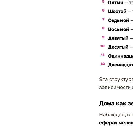
Пятый
— т
Шестой
— 
Седьмой
—
Восьмой
—
Девятый
—
Десятый
—
Одиннадц
Двенадца
Эта структур
зависимости 
Дома как з
Наблюдая, в 
сферах чело