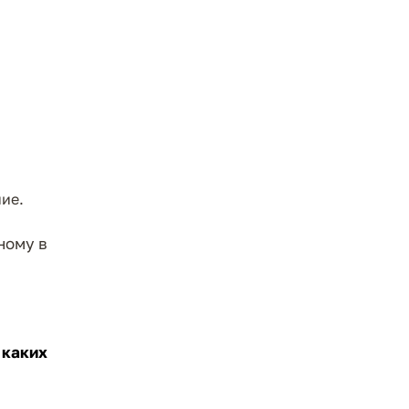
ие.
ному в
 каких