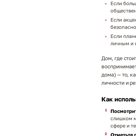
Если боль
обществен
Если акце
безопасно
Если план
личным и
Дом, где стои
воспринимает
дома) — то, к
личности и р
Как исполь
Посмотрит
слишком м
сфере и те
Отметьте 