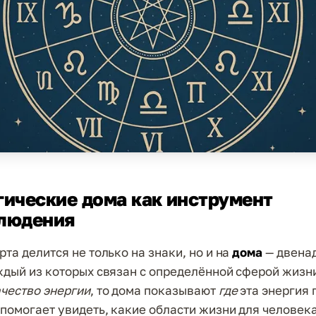
гические дома как инструмент
людения
та делится не только на знаки, но и на
дома
— двена
ждый из которых связан с определённой сферой жизни
чество энергии
, то дома показывают
где
эта энергия 
 помогает увидеть, какие области жизни для человек