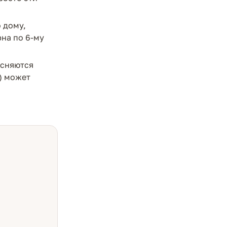
 дому,
на по 6-му
ясняются
) может