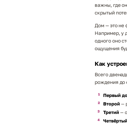
важны, где о
скрытый поте
Дом — это не
Например, у 
одного оно ст
ощущения бу
Как устрое
Всего двенад
рождения до 
Первый д
Второй
— 
Третий
— о
Четвёрты