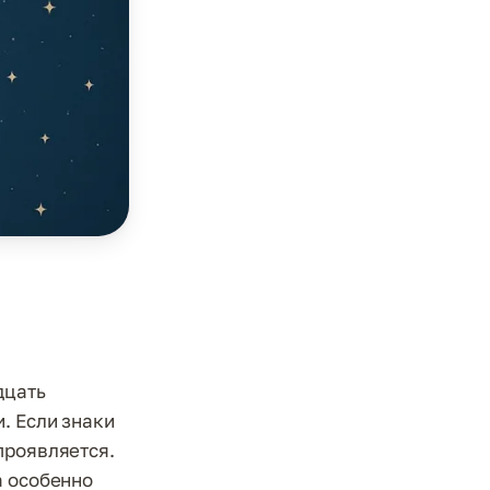
дцать
. Если знаки
проявляется.
а особенно