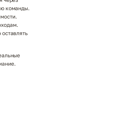
ью команды.
имости.
оходам.
о оставлять
реальные
мание.