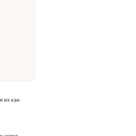
я их как
я через