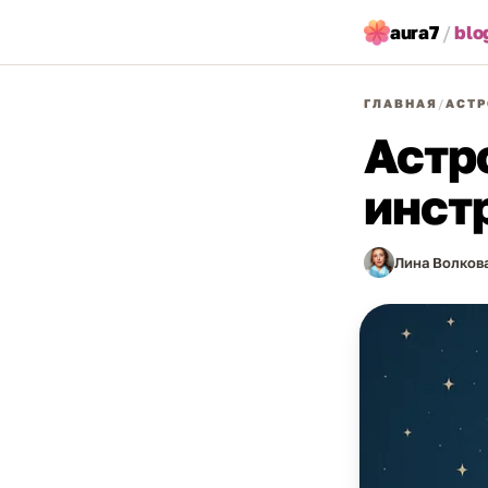
aura7
/
blo
ГЛАВНАЯ
/
АСТР
Астр
инст
Лина Волков