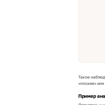
Такое наблюд
«плохие» или
Пример ан
Допустим, у ч