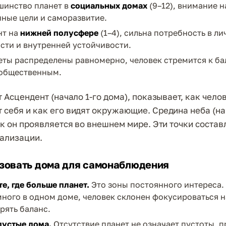
шинство планет в
социальных домах
(9–12), внимание 
ные цели и саморазвитие.
нт на
нижней полусфере
(1–4), сильна потребность в л
сти и внутренней устойчивости.
еты распределены равномерно, человек стремится к б
 общественным.
т Асцендент (начало 1-го дома), показывает, как чело
 себя и как его видят окружающие. Средина неба (на
ак он проявляется во внешнем мире. Эти точки состав
еализации.
зовать дома для самонаблюдения
е, где больше планет.
Это зоны постоянного интереса. 
ного в одном доме, человек склонен фокусироваться н
рять баланс.
пустые дома.
Отсутствие планет не означает пустоты, п