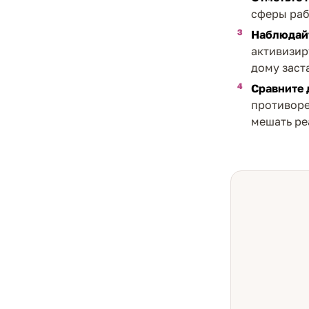
сферы раб
Наблюдайт
активизир
дому заст
Сравните 
противоре
мешать реа