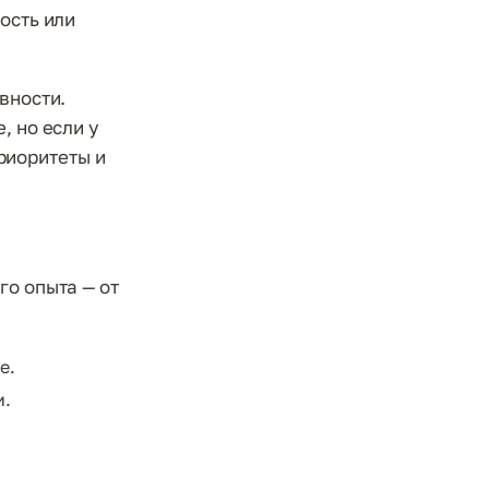
ость или
вности.
, но если у
приоритеты и
го опыта — от
е.
и.