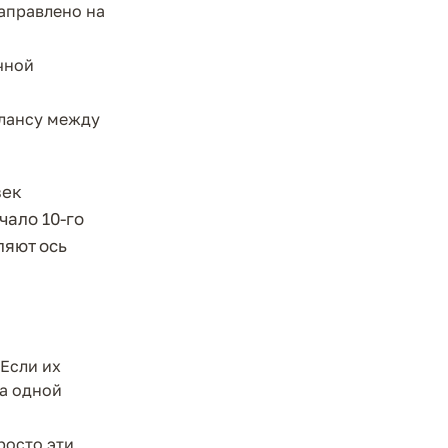
направлено на
ичной
алансу между
век
чало 10-го
ляют ось
Если их
а одной
росто эти