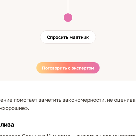
Спросить маятник
Поговорить с экспертом
ение помогает заметить закономерности, не оценива
 «хорошие».
ализа
еловека Солнце в 11-м доме — значит, он раскрываетс