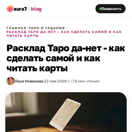
aura7
/
blog
Позвонить
ГЛАВНАЯ
/
ТАРО И ГАДАНИЯ
/
РАСКЛАД ТАРО ДА-НЕТ - КАК СДЕЛАТЬ САМОЙ И КАК
ЧИТАТЬ КАРТЫ
Расклад Таро да-нет - как
сделать самой и как
читать карты
Лика Новикова
22 мая 2026 г.
8 мин чтения