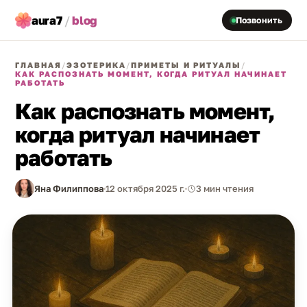
aura7
/
blog
Позвонить
ГЛАВНАЯ
/
ЭЗОТЕРИКА
/
ПРИМЕТЫ И РИТУАЛЫ
/
КАК РАСПОЗНАТЬ МОМЕНТ, КОГДА РИТУАЛ НАЧИНАЕТ
РАБОТАТЬ
Как распознать момент,
когда ритуал начинает
работать
Яна Филиппова
12 октября 2025 г.
3 мин чтения