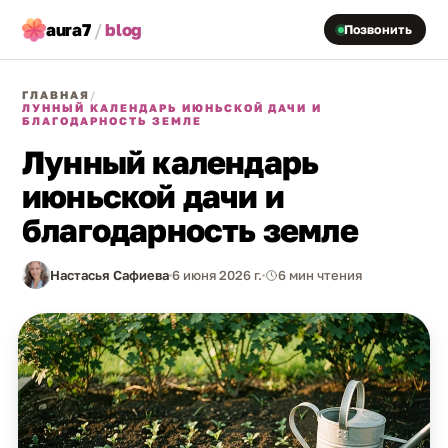
aura7
/
blog
Позвонить
ГЛАВНАЯ
/
ЛУННЫЙ КАЛЕНДАРЬ ИЮНЬСКОЙ ДАЧИ И
БЛАГОДАРНОСТЬ ЗЕМЛЕ
Лунный календарь
июньской дачи и
благодарность земле
Настасья Сафиева
6 июня 2026 г.
6 мин чтения