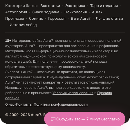
Категории блога:
Все статьи
Эзотерика
Таро и гадания
Астрология
Знаки зодиака
Психология
Aura7
Прогнозы
Сонник
Гороскоп
Вы и Aura7
Лучшие статьи
История звёзд
18+
Материалы сайта Aura7 предназначены для совершеннолетней
аудитории. Aura7 — пространство для самопознания и рефлексии.
Материалы носят информационно-познавательный характер и не
являются медицинской, психологической или финансовой
консультацией. Для получения профессиональной помощи
обратитесь к соответствующему специалисту.
Эксперты Aura7 — независимые практики, не являющиеся
сотрудниками сервиса. Индивидуальный опыт может отличаться;
Aura7 не гарантирует конкретных результатов от консультаций.
Используя сервис Aura7, вы подтверждаете, что делаете это
добровольно и принимаете
Условия использования
и
Правила
сервиса
.
О нас
·
Контакты
·
Политика конфиденциальности
© 2009–2026 Aura7. Все права защищены.
Обсудить это — 7 минут бесплатно