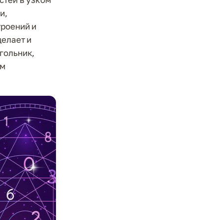
и,
троений и
делает и
гольник,
ом