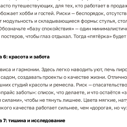
часто путешествующих, для тех, кто работает в продаж
божает хобби и гостей. Риски — беспорядок, отсутств
т модульность и складывающиеся формы: стулья, сто
Обозначьте «базу спокойствия» — один минималистич
 постеров, чтобы глаз отдыхал. Тогда «пятёрка» будет
.
 6: красота и забота
иса и гармонии. Здесь легко наводить уют, печь пиро
 садом, создавать проекты о качестве жизни. Отлично
шних студий красоты и ремесла. Риск — спасательство
прайс заботы»: список, что делаете, и что остаётся «
 силами», чтобы не тянуть лишнее. Цвета мягкие, на
окого качества работает сильнее, чем «дорогая, но ч
 7: тишина и исследование