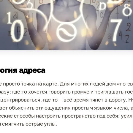
Я
огия адреса
е просто точка на карте. Для многих людей дом «по-с
зу: где-то хочется говорить громче и приглашать гост
нцентрироваться, где-то — всё время тянет в дорогу. 
ает объяснить эти ощущения простым языком числа, а
еские способы настроить пространство под себя: усил
 смягчить острые углы.