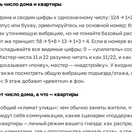
ь число дома и квартиры
дома и сводим цифры к однозначному числу: 124 → 1+2+
рпус или букву, ориентируйтесь на основной номер; 
ак уточняющую вибрацию, но не ломайте базовый рас
т же принцип: 58 → 5+8 = 13 → 1+3 = 4. Если в номере 
 складывайте все видимые цифры; 0 — «усилитель» сос
Мастер-числа 11 и 22 разумно читать и как 11/22, и как
дсказывает «почву», мастер — «надстройку». У входн
также посмотреть общую вибрацию подъезда/этажа, 
: 9 этаж добавит «девятки» в фон.
т число дома, а что — квартиры
 общий «климат улицы»: чем обычно заняты жители, ч
 ведут себя коммуникации, какие сценарии «поддерж
 квартиры — личный режим вашего гнезда: как распр
 комнатами, где у пространства «педаль газа», а где