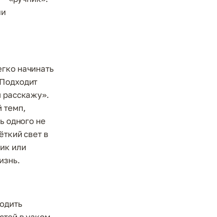
ли
егко начинать
 Подходит
м расскажу».
 темп,
ь одного не
ёткий свет в
ик или
изнь.
водить
стей в узком