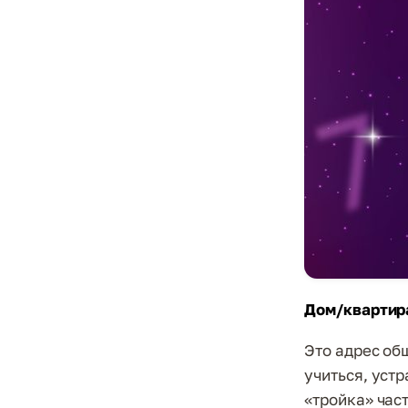
Дом/квартира
Это адрес общ
учиться, уст
«тройка» час