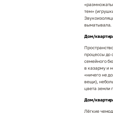
«размножатьс
тем» (игрушки
Звукоизоляци
выматывала.
Дом/квартира
Пространство
процессы до 
семейного бю
в казарму и 
«ничего не д
вещи), небол
цвета земли 
Дом/квартира
Лёгкие чемод