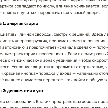
вартира совпадают по числу, влияние усиливается; ес
— важно научиться переключаться у самой двери.
 1: энергия старта
циативы, личной свободы, быстрых решений. Здесь л
раивать «перезагрузки», принимать смелые решения.
ит автономию и предпочитает «сначала сделаю — пото
очные траектории и поспешность. Если в семье разный
сь о «тихих часах» и зонах уединения, чтобы скорост
угого. Усиление: акцентные предметы с вертикалью, ч
, «красная кнопка» порядка у входа — маленький стол
всё лишнее снимается перед тем, как войти в общую ж
 2: дипломатия и уют
го согласования. В таких пространствах хорошо про
о душам», устраивать семейные вечера, принимать го