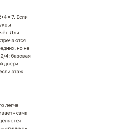
4 = 7. Если
буквы
чёт. Для
встречаются
едних, но не
 2/4: базовая
ой двери
если этаж
то легче
ивает» сама
еделяется
 — «ручник».