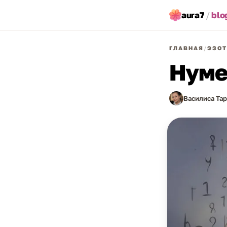
aura7
/
blo
ГЛАВНАЯ
/
ЭЗОТ
Нуме
Василиса Та