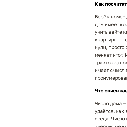
Как посчитат
Берём номер 
дом имеет ко
учитывайте к
квартиры — то
нули, просто
меняет итог. 
трактовка по
имеет смысл 
пронумерован
Что описывае
Число дома —
удаётся, как
среда. Число
энергия между