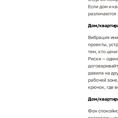
Если дом и к
различаются 
Дом/квартира
Вибрация ини
проекты, уст
тем, кто цен
Риски — один
договаривайте
давила на др
рабочей зоне
крючок, где 
Дом/квартира
Фон спокойно
разговоры «п