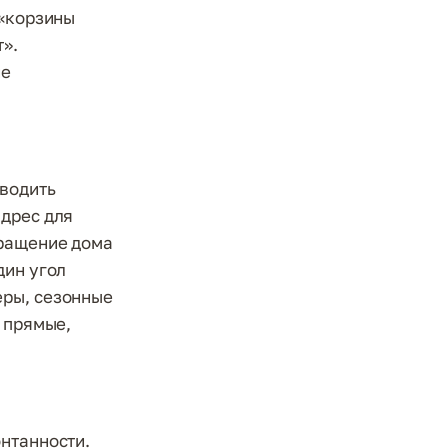
 «корзины
т».
не
оводить
адрес для
вращение дома
дин угол
еры, сезонные
и прямые,
нтанности.