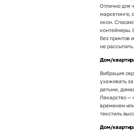
Отлично для 
маркетинге, о
окон. Спасаю
контейнеры. 
без принтов и
не рассыпать
Дом/квартира
Вибрация серв
ухаживать за
детьми, дома
Лекарство — «
временем или
текстиль выс
Дом/квартира