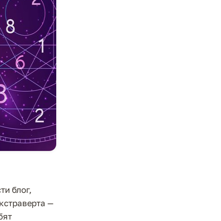
ти блог,
кстраверта —
бят