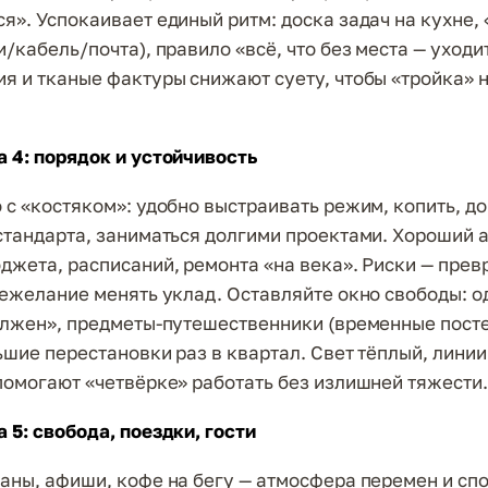
я». Успокаивает единый ритм: доска задач на кухне,
/кабель/почта), правило «всё, что без места — уходи
я и тканые фактуры снижают суету, чтобы «тройка» 
 4: порядок и устойчивость
 с «костяком»: удобно выстраивать режим, копить, д
стандарта, заниматься долгими проектами. Хороший 
джета, расписаний, ремонта «на века». Риски — пре
нежелание менять уклад. Оставляйте окно свободы: о
олжен», предметы-путешественники (временные пост
ьшие перестановки раз в квартал. Свет тёплый, лини
помогают «четвёрке» работать без излишней тяжести.
 5: свобода, поездки, гости
аны, афиши, кофе на бегу — атмосфера перемен и спо