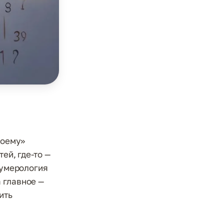
воему»
ей, где-то —
Нумерология
 главное —
ить