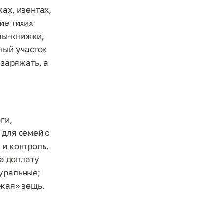
ах, ивентах,
ие тихих
лы-книжки,
ный участок
 заряжать, а
ги,
 для семей с
 и контроль.
за доплату
туральные;
ужая» вещь.